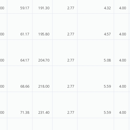
.00
59.17
191.30
2.77
4.32
4.00
.00
61.17
195.80
2.77
4.57
4.00
.00
64.17
204.70
2.77
5.08
4.00
.00
68.66
218.00
2.77
5.59
4.00
.00
71.38
231.40
2.77
5.59
4.00