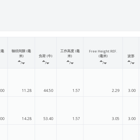
(毫
轴径间隙 (毫
工作高度 (毫
Free Height REF.
米)
负荷 (牛)
米)
(毫米)
波形
/
/
/
/
/
.00
11.28
44.50
1.57
2.29
3.00
.00
14.28
53.40
1.57
3.05
3.00