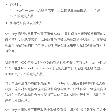
通过 No-
Tooling-Charges（无模具成本）工艺提供直径范围从 0.200" 到
120" 的定制产品
备有特殊合金以供生产
Smalley 扁线波簧将工作高度降低 50% ，同时保持与普通弹簧相同的力
值和变形，这就使它们可以适应其他弹簧无法应对的小型应用。 波簧被
制造为满足精确的操作条件，包括许多石油应用中可见的紧密径向和轴
向空间。
我们备有 4,000 多种以不锈钢为原料的标准弹簧，其直径尺寸从 1/4" 到
16"。 通过 No-Tooling-Charges（无模具成本）工艺提供直径范围从
0.200" 到 120" 的定制产品。
对于高温和腐蚀环境的极限条件，Smalley 可以采用各种材料制造大型
波簧，这些材料包括铬镍铁合金和埃尔吉洛伊非磁性合金。 铬镍铁合金
和埃尔吉洛伊非磁性合金波簧都可以使用库存材料进行生产，满足几乎
任何尺寸或规格。
Smalley 对顶波簧可用于取代小型螺旋弹簧。 单个波簧消除了使用多个