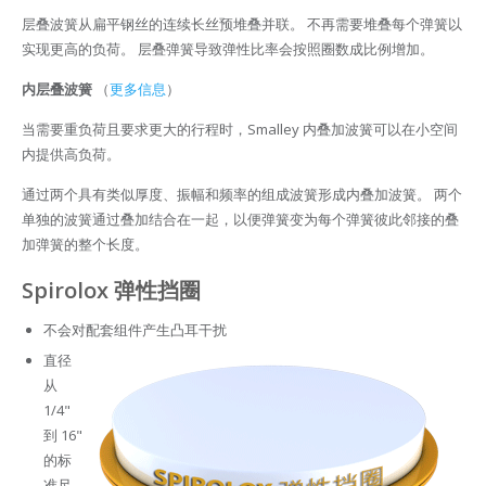
层叠波簧从扁平钢丝的连续长丝预堆叠并联。 不再需要堆叠每个弹簧以
实现更高的负荷。 层叠弹簧导致弹性比率会按照圈数成比例增加。
内层叠波簧
（
更多信息
）
当需要重负荷且要求更大的行程时，Smalley 内叠加波簧可以在小空间
内提供高负荷。
通过两个具有类似厚度、振幅和频率的组成波簧形成内叠加波簧。 两个
单独的波簧通过叠加结合在一起，以便弹簧变为每个弹簧彼此邻接的叠
加弹簧的整个长度。
Spirolox 弹性挡圈
不会对配套组件产生凸耳干扰
直径
从
1/4"
到 16"
的标
准尺