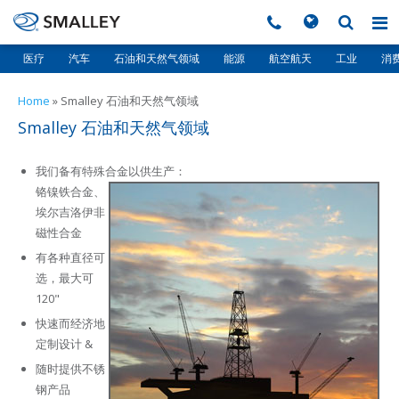
搜索
Search form
医疗
汽车
石油和天然气领域
能源
航空航天
工业
消
▼
Home
»
Smalley 石油和天然气领域
▼
Smalley 石油和天然气领域
▼
我们备有特殊合金以供生产：
铬镍铁合金、
▼
埃尔吉洛伊非
磁性合金
▼
有各种直径可
选，最大可
120"
快速而经济地
▼
定制设计 &
随时提供不锈
▼
钢产品