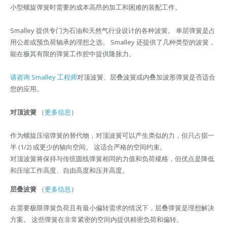
小型螺旋弹簧时需要的成本高昂的加工和困难的装配工作。
Smalley 提供专门为石油和天然气行业设计的各种波簧。 单层弹簧是占
用公差或预负荷轴承的理想之选。 Smalley 还提供了几种类型的波簧，
能在极其有限的弹簧工作腔中提供隆胀力。
请咨询 Smalley 工程师
对顶波簧、层叠波簧或内叠加波形弹簧是否适合
您的应用。
对顶波簧
（
更多信息
）
作为螺旋压缩弹簧的替代物，对顶波簧可以产生类似的力，但只占据一
半 (1/2) 或更少的轴向空间。 这适合严格的空间约束。
对顶波簧将保持与传统圆线弹簧相同的力值和负荷规格，但优点是降低
和压缩工作高度、自由高度和压并高度。
层叠波簧
（
更多信息
）
在需要极限弹簧负荷且有最小偏转需求的情况下，层叠弹簧是理想解决
方案。 这些弹簧在非常紧密的空间内提供精密负荷和偏转。