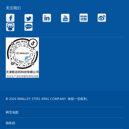
关注我们
Facebook
Twitter
LinkedIn
YouTube
Yo
Slideshare
Blog
© 2026 SMALLEY STEEL RING COMPANY. 保留一切权利。
网页地图
隐私权