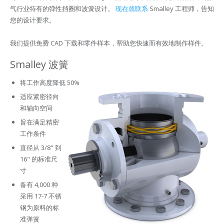
气行业特有的弹性挡圈和波簧设计。
现在就联系
Smalley 工程师，告知
您的设计要求。
我们提供免费 CAD 下载和零件样本，帮助您快速而有效地制作样件。
Smalley 波簧
将工作高度降低 50%
适应紧密径向
和轴向空间
旨在满足精密
工作条件
直径从 3/8" 到
16" 的标准尺
寸
备有 4,000 种
采用 17-7 不锈
钢为原料的标
准弹簧