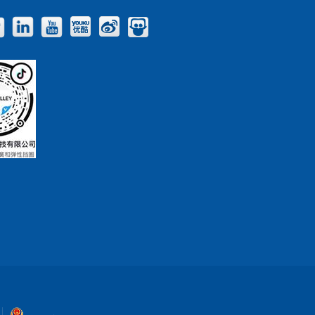
Facebook
Twitter
LinkedIn
YouTube
Youku
Weibo
Slideshare
Blog