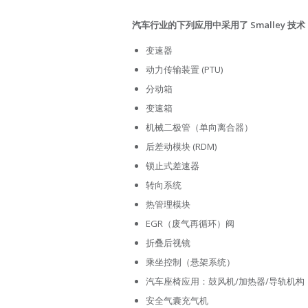
汽车行业的下列应用中采用了
Smalley
技术
变速器
动力传输装置 (PTU)
分动箱
变速箱
机械二极管（单向离合器）
后差动模块 (RDM)
锁止式差速器
转向系统
热管理模块
EGR（废气再循环）阀
折叠后视镜
乘坐控制（悬架系统）
汽车座椅应用：鼓风机/加热器/导轨机构
安全气囊充气机