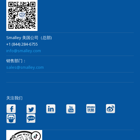
Smalley 美国公司（总部)
+1 (844) 284-6755
info@smalley.com
销售部门：
sales@smalley.com
关注我们
Facebook
Twitter
LinkedIn
YouTube
Yo
Slideshare
Blog