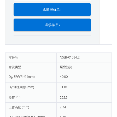
索取报价单 ›
请求样品 ›
零件号
NSSB-0158-L2
弹簧类型
层叠波簧
D
: 配合孔径 (mm)
40.00
b
D
: 轴径间隙 (mm)
31.01
s
负荷 (牛)
222.5
工作高度 (mm)
2.44
H
: Free Height REF. (mm)
5.70