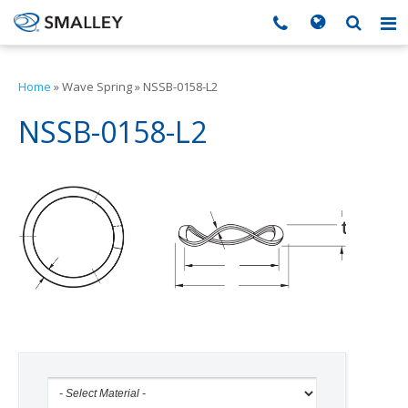
搜索
Search form
▼
Home
»
Wave Spring
»
NSSB-0158-L2
▼
NSSB-0158-L2
▼
▼
t
▼
b
D
s
▼
D
b
▼