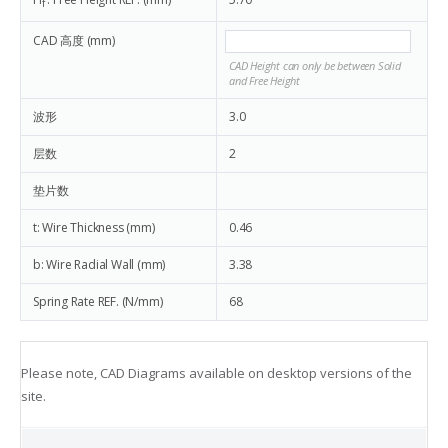
f
CAD 高度 (mm)
CAD Height can only be between Solid
and Free Height
波形
3.0
层数
2
垫片数
t: Wire Thickness (mm)
0.46
b: Wire Radial Wall (mm)
3.38
Spring Rate REF. (N/mm)
68
Please note, CAD Diagrams available on desktop versions of the
site.