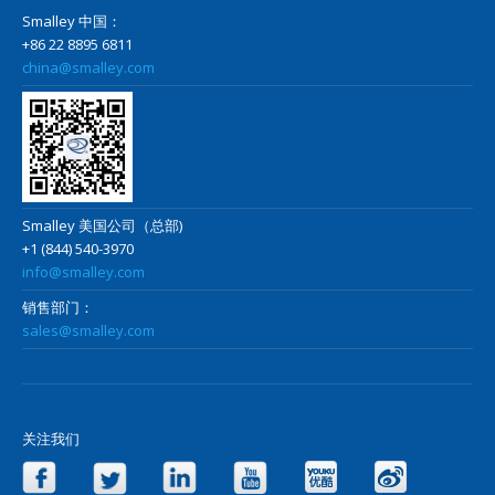
Smalley 中国：
+86 22 8895 6811
china@smalley.com
Smalley 美国公司（总部)
+1 (844) 540-3970
info@smalley.com
销售部门：
sales@smalley.com
关注我们
Facebook
Twitter
LinkedIn
YouTube
Yo