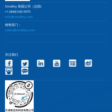
Smalley 美国公司（总部)
+1 (844) 540-3970
info@smalley.com
销售部门：
sales@smalley.com
关注我们
Facebook
Twitter
LinkedIn
YouTube
Yo
Slideshare
Blog