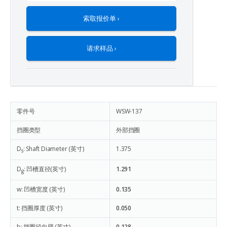
索取报价单 ›
请求样品 ›
零件号
WSW-137
挡圈类型
外部挡圈
D
: Shaft Diameter (英寸)
1.375
s
D
: 凹槽直径(英寸)
1.291
g
w: 凹槽宽度 (英寸)
0.135
t: 挡圈厚度 (英寸)
0.050
b: 挡圈径向壁 (英寸)
0.128