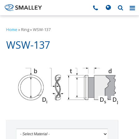
搜索
Search form
▼
Home
»
Ring
»
WSW-137
▼
WSW-137
▼
b
t
d
▼
▼
D
D
D
i
s
g
h
f
▼
▼