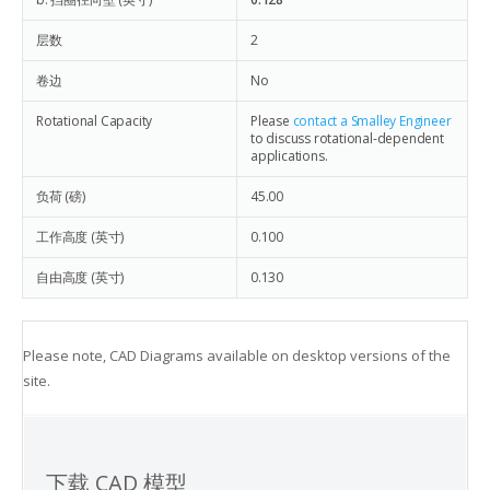
层数
2
卷边
No
Rotational Capacity
Please
contact a Smalley Engineer
to discuss rotational-dependent
applications.
负荷 (磅)
45.00
工作高度 (英寸)
0.100
自由高度 (英寸)
0.130
Please note, CAD Diagrams available on desktop versions of the
site.
下载 CAD 模型