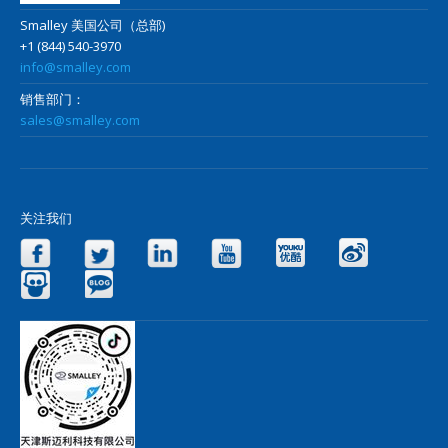
Smalley 美国公司（总部)
+1 (844) 540-3970
info@smalley.com
销售部门：
sales@smalley.com
关注我们
Facebook
Twitter
LinkedIn
YouTube
Yo
Slideshare
Blog