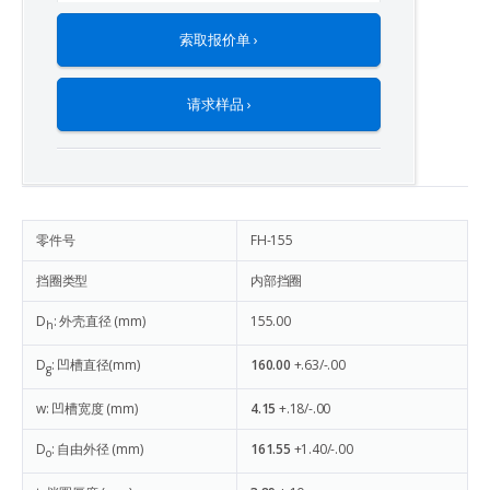
索取报价单 ›
请求样品 ›
零件号
FH-155
挡圈类型
内部挡圈
D
: 外壳直径 (mm)
155.00
h
D
: 凹槽直径(mm)
160.00
+.63/-.00
g
w: 凹槽宽度 (mm)
4.15
+.18/-.00
D
: 自由外径 (mm)
161.55
+1.40/-.00
o