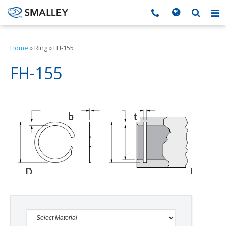
搜索
Search form
▼
Home
»
Ring
»
FH-155
▼
FH-155
▼
b
t
d
▼
▼
D
D
D
o
g
h
▼
▼