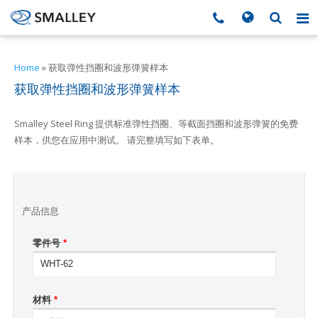
搜索
Search form
▼
Home
»
获取弹性挡圈和波形弹簧样本
获取弹性挡圈和波形弹簧样本
▼
Smalley Steel Ring 提供标准弹性挡圈、等截面挡圈和波形弹簧的免费
▼
样本，供您在应用中测试。 请完整填写如下表单。
▼
▼
产品信息
零件号
*
▼
▼
材料
*