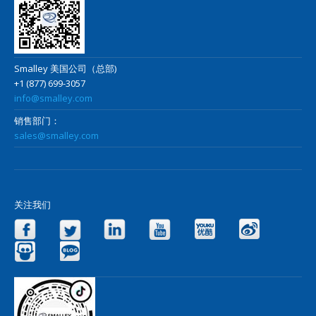
Smalley 美国公司（总部)
+1 (877) 699-3057
info@smalley.com
销售部门：
sales@smalley.com
关注我们
Facebook
Twitter
LinkedIn
YouTube
Yo
Slideshare
Blog