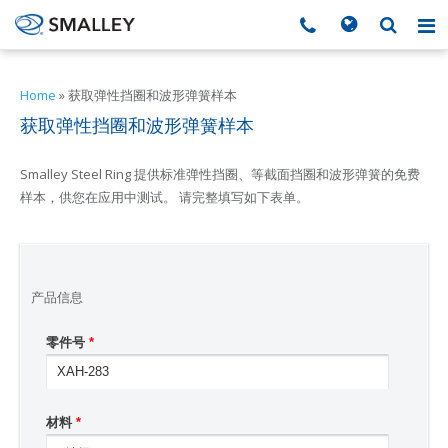
搜索
Search form
▼
Home
»
获取弹性挡圈和波形弹簧样本
获取弹性挡圈和波形弹簧样本
▼
Smalley Steel Ring 提供标准弹性挡圈、等截面挡圈和波形弹簧的免费
▼
样本，供您在应用中测试。 请完整填写如下表单。
▼
▼
产品信息
零件号
*
▼
▼
材料
*