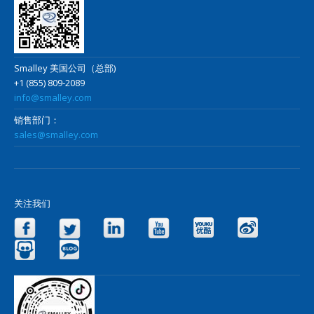
Smalley 美国公司（总部)
+1 (855) 809-2089
info@smalley.com
销售部门：
sales@smalley.com
关注我们
Facebook
Twitter
LinkedIn
YouTube
Yo
Slideshare
Blog