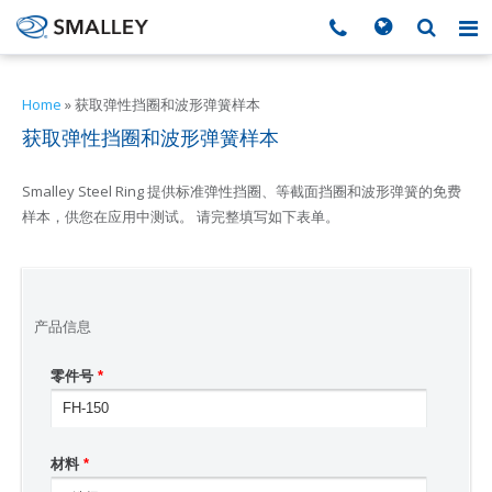
搜索
Search form
▼
Home
»
获取弹性挡圈和波形弹簧样本
获取弹性挡圈和波形弹簧样本
▼
Smalley Steel Ring 提供标准弹性挡圈、等截面挡圈和波形弹簧的免费
▼
样本，供您在应用中测试。 请完整填写如下表单。
▼
▼
产品信息
零件号
*
▼
▼
材料
*