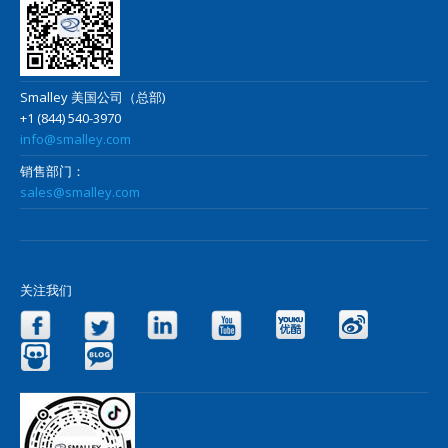
Smalley 美国公司（总部)
+1 (844) 540-3970
info@smalley.com
销售部门：
sales@smalley.com
关注我们
Facebook
Twitter
LinkedIn
YouTube
Yo
Slideshare
Blog