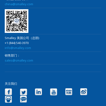
china@smalley.com
Smalley 美国公司（总部)
+1 (844) 540-3970
info@smalley.com
销售部门：
sales@smalley.com
关注我们
Facebook
Twitter
LinkedIn
YouTube
Yo
Slideshare
Blog