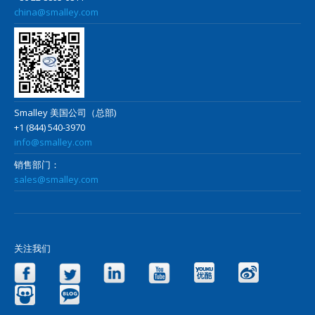
china@smalley.com
Smalley 美国公司（总部)
+1 (844) 540-3970
info@smalley.com
销售部门：
sales@smalley.com
关注我们
Facebook
Twitter
LinkedIn
YouTube
Yo
Slideshare
Blog