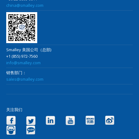
china@smalley.com
Smalley 美国公司（总部)
+1 (855) 972-7560
info@smalley.com
销售部门：
sales@smalley.com
关注我们
Facebook
Twitter
LinkedIn
YouTube
Yo
Slideshare
Blog