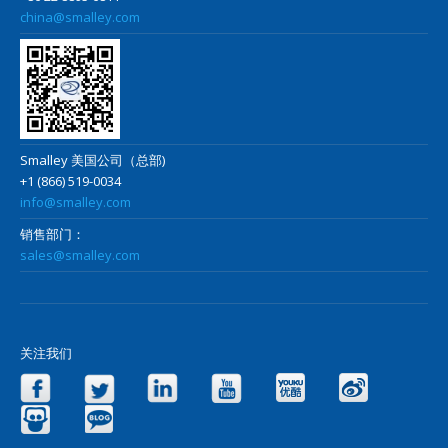
china@smalley.com
Smalley 美国公司（总部)
+1 (866) 519-0034
info@smalley.com
销售部门：
sales@smalley.com
关注我们
Facebook
Twitter
LinkedIn
YouTube
Yo
Slideshare
Blog