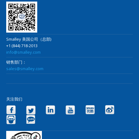
Smalley 美国公司（总部)
+1 (844) 718-2013
info@smalley.com
销售部门：
sales@smalley.com
关注我们
Facebook
Twitter
LinkedIn
YouTube
Yo
Slideshare
Blog