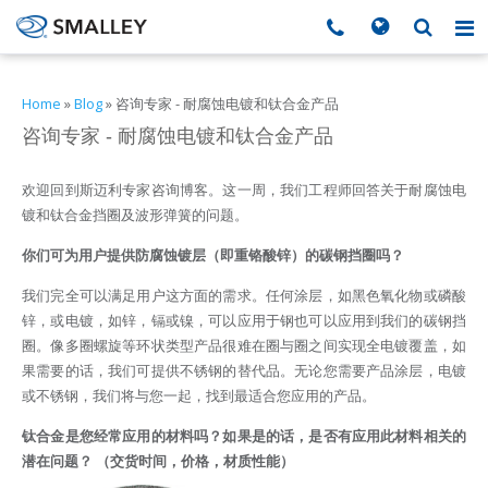
搜索
Search form
▼
Home
»
Blog
»
咨询专家 - 耐腐蚀电镀和钛合金产品
咨询专家 - 耐腐蚀电镀和钛合金产品
▼
欢迎回到斯迈利专家咨询博客。这一周，我们工程师回答关于耐腐蚀电
▼
镀和钛合金挡圈及波形弹簧的问题。
▼
你们可为用户提供防腐蚀镀层（即重铬酸锌）的碳钢挡圈吗？
我们完全可以满足用户这方面的需求。任何涂层，如黑色氧化物或磷酸
▼
锌，或电镀，如锌，镉或镍，可以应用于钢也可以应用到我们的碳钢挡
圈。像多圈螺旋等环状类型产品很难在圈与圈之间实现全电镀覆盖，如
果需要的话，我们可提供不锈钢的替代品。无论您需要产品涂层，电镀
或不锈钢，我们将与您一起，找到最适合您应用的产品。
▼
钛合金是您经常应用的材料吗？如果是的话，是否有应用此材料相关的
▼
潜在问题？ （交货时间，价格，材质性能）