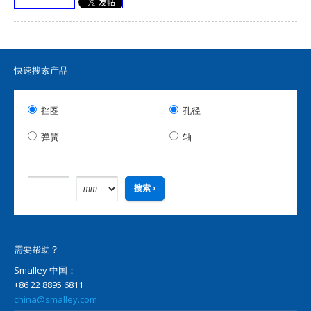
快速搜索产品
挡圈
孔径
弹簧
轴
需要帮助？
Smalley 中国：
+86 22 8895 6811
china@smalley.com