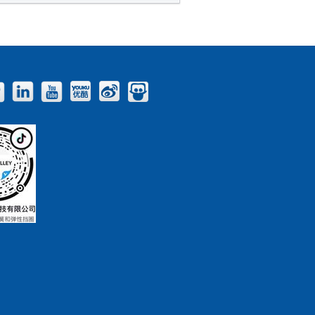
Facebook
Twitter
LinkedIn
YouTube
Youku
Weibo
Slideshare
Blog