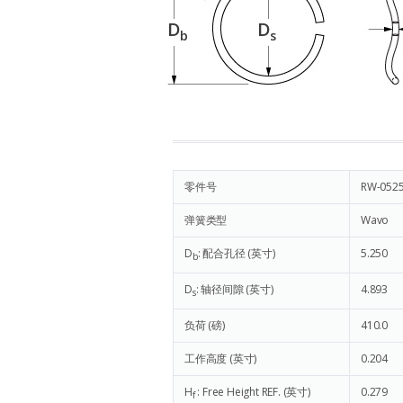
D
D
b
s
零件号
RW-052
弹簧类型
Wavo
D
: 配合孔径 (英寸)
5.250
b
D
: 轴径间隙 (英寸)
4.893
s
负荷 (磅)
410.0
工作高度 (英寸)
0.204
H
: Free Height REF. (英寸)
0.279
f