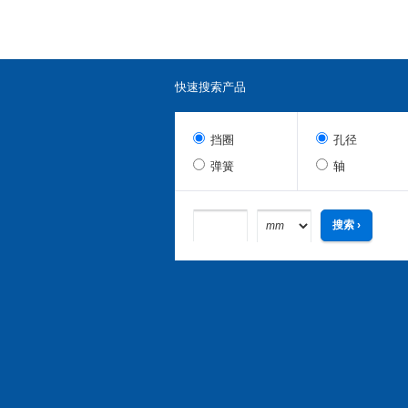
快速搜索产品
挡圈
孔径
弹簧
轴