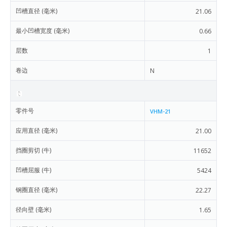
凹槽直径 (毫米)
21.06
最小凹槽宽度 (毫米)
0.66
层数
1
卷边
N
零件号
VHM-21
应用直径 (毫米)
21.00
挡圈剪切 (牛)
11652
凹槽屈服 (牛)
5424
钢圈直径 (毫米)
22.27
径向壁 (毫米)
1.65