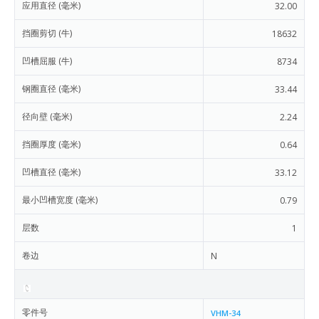
应用直径 (毫米)
32.00
挡圈剪切 (牛)
18632
凹槽屈服 (牛)
8734
钢圈直径 (毫米)
33.44
径向壁 (毫米)
2.24
挡圈厚度 (毫米)
0.64
凹槽直径 (毫米)
33.12
最小凹槽宽度 (毫米)
0.79
层数
1
卷边
N
零件号
VHM-34