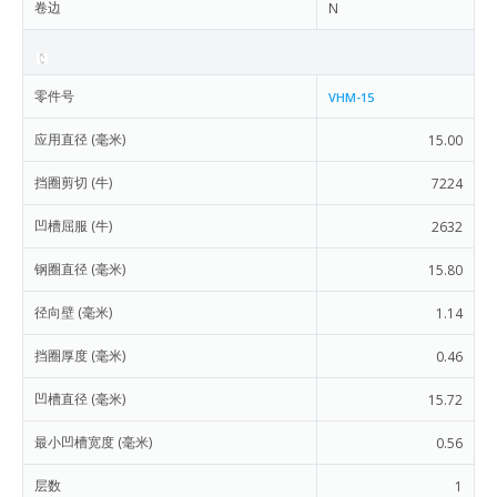
卷边
N
零件号
VHM-15
应用直径 (毫米)
15.00
挡圈剪切 (牛)
7224
凹槽屈服 (牛)
2632
钢圈直径 (毫米)
15.80
径向壁 (毫米)
1.14
挡圈厚度 (毫米)
0.46
凹槽直径 (毫米)
15.72
最小凹槽宽度 (毫米)
0.56
层数
1