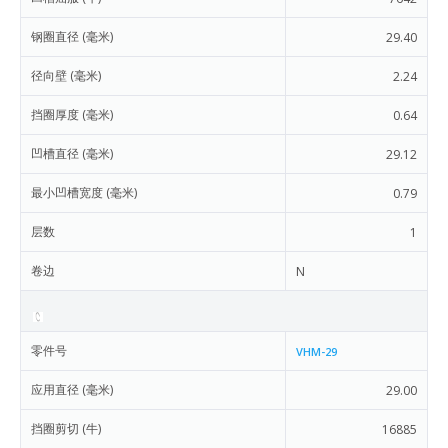
钢圈直径 (毫米)
29.40
径向壁 (毫米)
2.24
挡圈厚度 (毫米)
0.64
凹槽直径 (毫米)
29.12
最小凹槽宽度 (毫米)
0.79
层数
1
卷边
N
零件号
VHM-29
应用直径 (毫米)
29.00
挡圈剪切 (牛)
16885