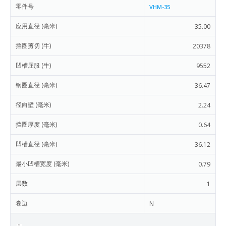
零件号
VHM-35
应用直径 (毫米)
35.00
挡圈剪切 (牛)
20378
凹槽屈服 (牛)
9552
钢圈直径 (毫米)
36.47
径向壁 (毫米)
2.24
挡圈厚度 (毫米)
0.64
凹槽直径 (毫米)
36.12
最小凹槽宽度 (毫米)
0.79
层数
1
卷边
N