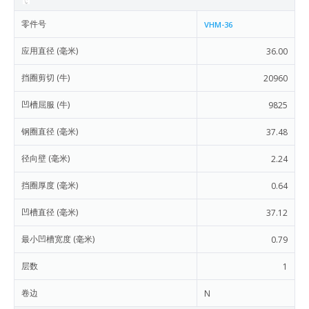
零件号
VHM-36
应用直径 (毫米)
36.00
挡圈剪切 (牛)
20960
凹槽屈服 (牛)
9825
钢圈直径 (毫米)
37.48
径向壁 (毫米)
2.24
挡圈厚度 (毫米)
0.64
凹槽直径 (毫米)
37.12
最小凹槽宽度 (毫米)
0.79
层数
1
卷边
N