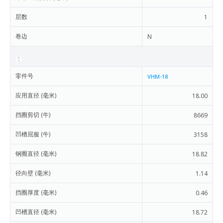
层数
1
卷边
N
零件号
VHM-18
应用直径 (毫米)
18.00
挡圈剪切 (牛)
8669
凹槽屈服 (牛)
3158
钢圈直径 (毫米)
18.82
径向壁 (毫米)
1.14
挡圈厚度 (毫米)
0.46
凹槽直径 (毫米)
18.72