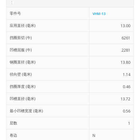
零件号
VHM-13
应用直径 (毫米)
13.00
挡圈剪切 (牛)
6261
凹槽屈服 (牛)
2281
钢圈直径 (毫米)
13.80
径向壁 (毫米)
1.14
挡圈厚度 (毫米)
0.46
凹槽直径 (毫米)
13.72
最小凹槽宽度 (毫米)
0.56
层数
1
卷边
N