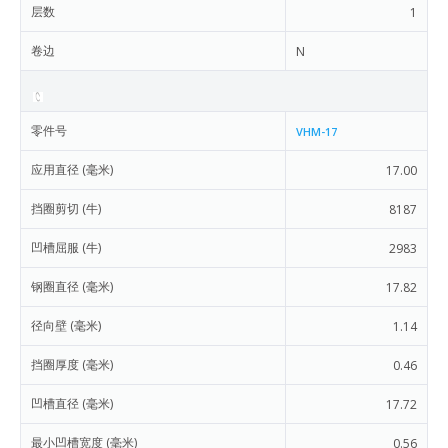
层数
1
卷边
N
零件号
VHM-17
应用直径 (毫米)
17.00
挡圈剪切 (牛)
8187
凹槽屈服 (牛)
2983
钢圈直径 (毫米)
17.82
径向壁 (毫米)
1.14
挡圈厚度 (毫米)
0.46
凹槽直径 (毫米)
17.72
最小凹槽宽度 (毫米)
0.56