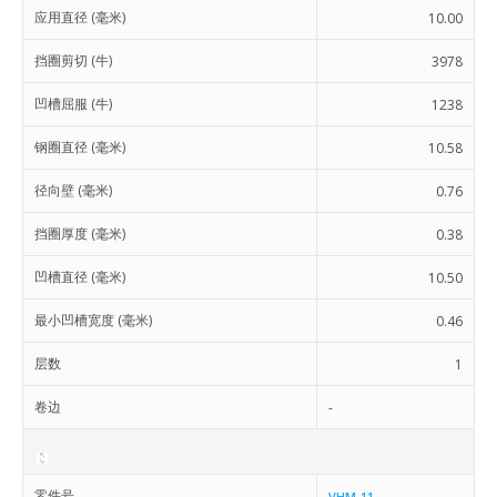
应用直径 (毫米)
10.00
挡圈剪切 (牛)
3978
凹槽屈服 (牛)
1238
钢圈直径 (毫米)
10.58
径向壁 (毫米)
0.76
挡圈厚度 (毫米)
0.38
凹槽直径 (毫米)
10.50
最小凹槽宽度 (毫米)
0.46
层数
1
卷边
-
零件号
VHM-11