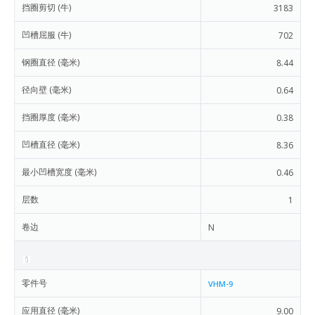
挡圈剪切 (牛)
3183
凹槽屈服 (牛)
702
钢圈直径 (毫米)
8.44
径向壁 (毫米)
0.64
挡圈厚度 (毫米)
0.38
凹槽直径 (毫米)
8.36
最小凹槽宽度 (毫米)
0.46
层数
1
卷边
N
零件号
VHM-9
应用直径 (毫米)
9.00