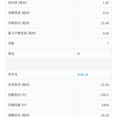
径向壁 (毫米)
1.65
挡圈厚度 (毫米)
0.53
凹槽直径 (毫米)
25.06
最小凹槽宽度 (毫米)
0.66
层数
1
卷边
N
零件号
VHM-25
应用直径 (毫米)
25.00
挡圈剪切 (牛)
13872
凹槽屈服 (牛)
6458
钢圈直径 (毫米)
26.30