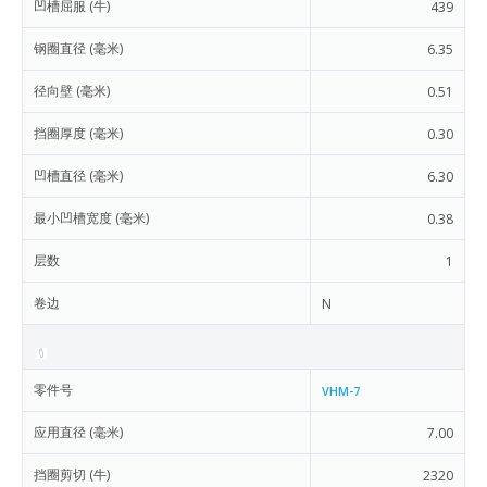
凹槽屈服 (牛)
439
钢圈直径 (毫米)
6.35
径向壁 (毫米)
0.51
挡圈厚度 (毫米)
0.30
凹槽直径 (毫米)
6.30
最小凹槽宽度 (毫米)
0.38
层数
1
卷边
N
零件号
VHM-7
应用直径 (毫米)
7.00
挡圈剪切 (牛)
2320