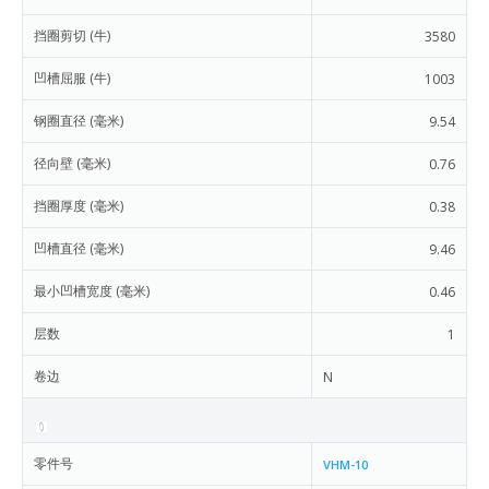
挡圈剪切 (牛)
3580
凹槽屈服 (牛)
1003
钢圈直径 (毫米)
9.54
径向壁 (毫米)
0.76
挡圈厚度 (毫米)
0.38
凹槽直径 (毫米)
9.46
最小凹槽宽度 (毫米)
0.46
层数
1
卷边
N
零件号
VHM-10