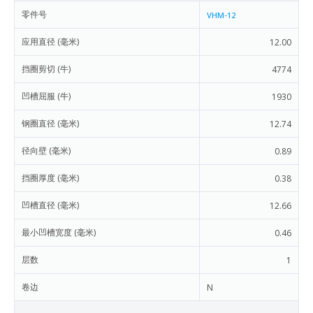
零件号
VHM-12
应用直径 (毫米)
12.00
挡圈剪切 (牛)
4774
凹槽屈服 (牛)
1930
钢圈直径 (毫米)
12.74
径向壁 (毫米)
0.89
挡圈厚度 (毫米)
0.38
凹槽直径 (毫米)
12.66
最小凹槽宽度 (毫米)
0.46
层数
1
卷边
N