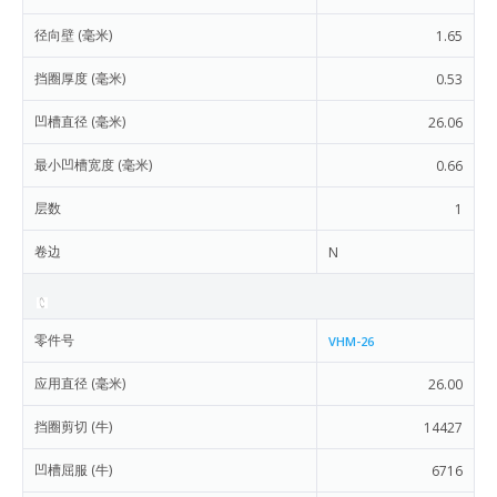
径向壁 (毫米)
1.65
挡圈厚度 (毫米)
0.53
凹槽直径 (毫米)
26.06
最小凹槽宽度 (毫米)
0.66
层数
1
卷边
N
零件号
VHM-26
应用直径 (毫米)
26.00
挡圈剪切 (牛)
14427
凹槽屈服 (牛)
6716