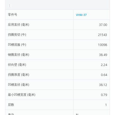
零件号
VHM-37
应用直径 (毫米)
37.00
挡圈剪切 (牛)
21543
凹槽屈服 (牛)
10098
钢圈直径 (毫米)
38.49
径向壁 (毫米)
2.24
挡圈厚度 (毫米)
0.64
凹槽直径 (毫米)
38.12
最小凹槽宽度 (毫米)
0.79
层数
1
卷边
N