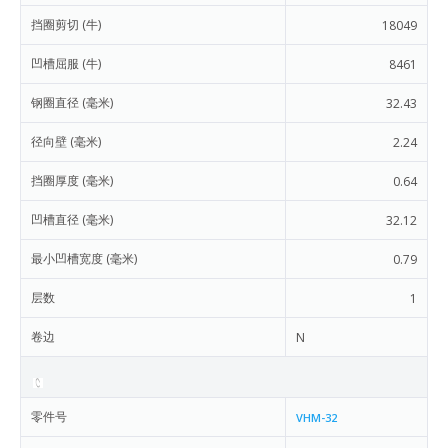
挡圈剪切 (牛)
18049
凹槽屈服 (牛)
8461
钢圈直径 (毫米)
32.43
径向壁 (毫米)
2.24
挡圈厚度 (毫米)
0.64
凹槽直径 (毫米)
32.12
最小凹槽宽度 (毫米)
0.79
层数
1
卷边
N
零件号
VHM-32