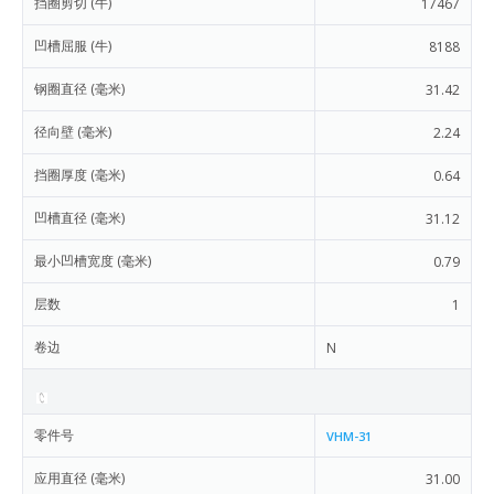
挡圈剪切 (牛)
17467
凹槽屈服 (牛)
8188
钢圈直径 (毫米)
31.42
径向壁 (毫米)
2.24
挡圈厚度 (毫米)
0.64
凹槽直径 (毫米)
31.12
最小凹槽宽度 (毫米)
0.79
层数
1
卷边
N
零件号
VHM-31
应用直径 (毫米)
31.00