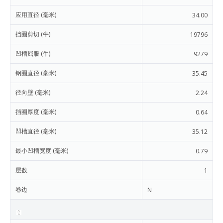
应用直径 (毫米)
34.00
挡圈剪切 (牛)
19796
凹槽屈服 (牛)
9279
钢圈直径 (毫米)
35.45
径向壁 (毫米)
2.24
挡圈厚度 (毫米)
0.64
凹槽直径 (毫米)
35.12
最小凹槽宽度 (毫米)
0.79
层数
1
卷边
N