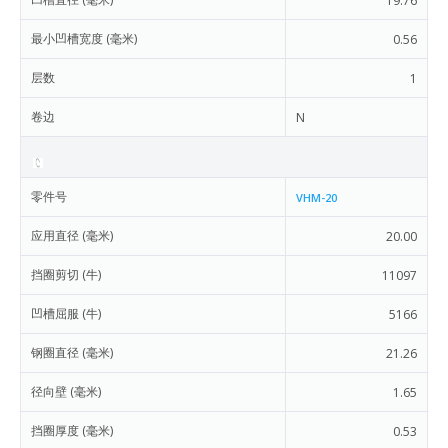
19.76
最小凹槽宽度 (毫米)
0.56
层数
1
卷边
N
零件号
VHM-20
应用直径 (毫米)
20.00
挡圈剪切 (牛)
11097
凹槽屈服 (牛)
5166
钢圈直径 (毫米)
21.26
径向壁 (毫米)
1.65
挡圈厚度 (毫米)
0.53