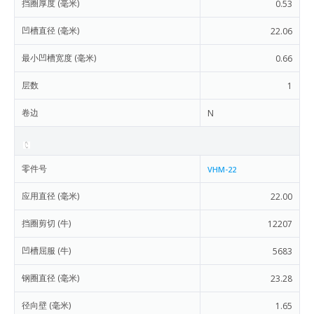
挡圈厚度 (毫米)
0.53
凹槽直径 (毫米)
22.06
最小凹槽宽度 (毫米)
0.66
层数
1
卷边
N
零件号
VHM-22
应用直径 (毫米)
22.00
挡圈剪切 (牛)
12207
凹槽屈服 (牛)
5683
钢圈直径 (毫米)
23.28
径向壁 (毫米)
1.65