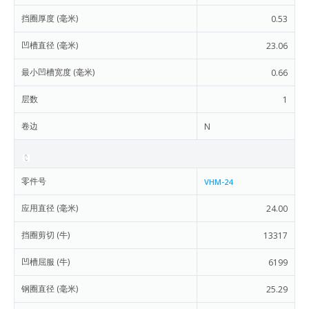
挡圈厚度 (毫米)
0.53
凹槽直径 (毫米)
23.06
最小凹槽宽度 (毫米)
0.66
层数
1
卷边
N
零件号
VHM-24
应用直径 (毫米)
24.00
挡圈剪切 (牛)
13317
凹槽屈服 (牛)
6199
钢圈直径 (毫米)
25.29