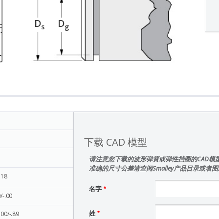
D
D
s
g
下载 CAD 模型
请注意您下载的波形弹簧或弹性挡圈的CAD模
准确的尺寸公差请查阅Smalley产品目录或者
.18
名字
*
/-.00
.00/-.89
姓
*