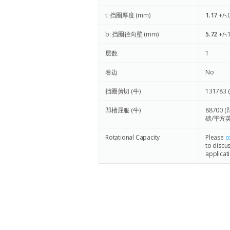
t: 挡圈厚度 (mm)
1.17
+/-.
b: 挡圈径向壁 (mm)
5.72
+/-.
层数
1
卷边
No
挡圈剪切 (牛)
131783
凹槽屈服 (牛)
88700
(
磅/平方英
Rotational Capacity
Please
c
to discu
applicat