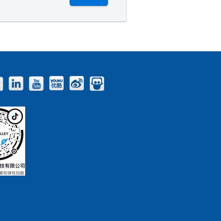
Facebook
Twitter
LinkedIn
YouTube
Youku
Weibo
Slideshare
Blog