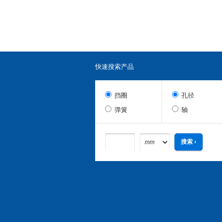
快速搜索产品
挡圈
孔径
弹簧
轴