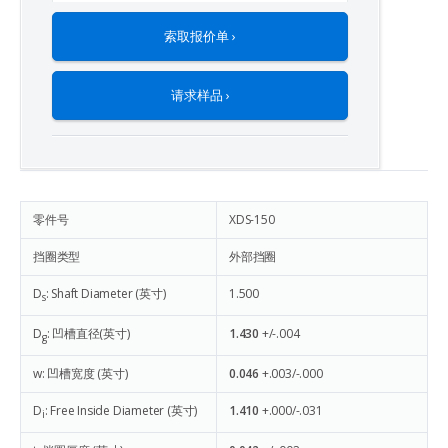
索取报价单 ›
请求样品 ›
零件号
XDS-150
挡圈类型
外部挡圈
D
: Shaft Diameter (英寸)
1.500
s
D
: 凹槽直径(英寸)
1.430
+/-.004
g
w: 凹槽宽度 (英寸)
0.046
+.003/-.000
D
: Free Inside Diameter (英寸)
1.410
+.000/-.031
i