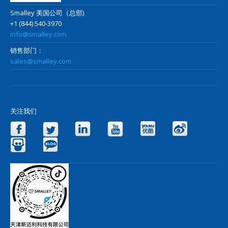
Smalley 美国公司（总部)
+1 (844) 540-3970
info@smalley.com
销售部门：
sales@smalley.com
关注我们
Facebook
Twitter
LinkedIn
YouTube
Yo
Slideshare
Blog