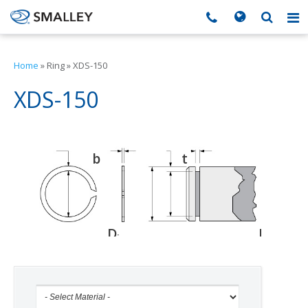
搜索
Search form
▼
Home
»
Ring
»
XDS-150
▼
XDS-150
▼
b
t
d
▼
▼
D
D
D
i
s
g
▼
▼