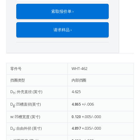
索取报价单 ›
请求样品 ›
零件号
WHT-462
挡圈类型
内部挡圈
D
: 外壳直径 (英寸)
4.625
h
D
: 凹槽直径(英寸)
4.865
+/-.006
g
w: 凹槽宽度 (英寸)
0.120
+.005/-.000
D
: 自由外径 (英寸)
4.897
+.035/-.000
o