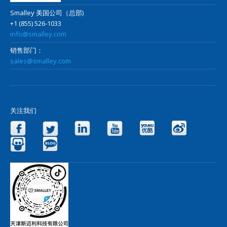
Smalley 美国公司（总部)
+1 (855) 526-1033
info@smalley.com
销售部门：
sales@smalley.com
关注我们
Facebook
Twitter
LinkedIn
YouTube
Yo
Slideshare
Blog