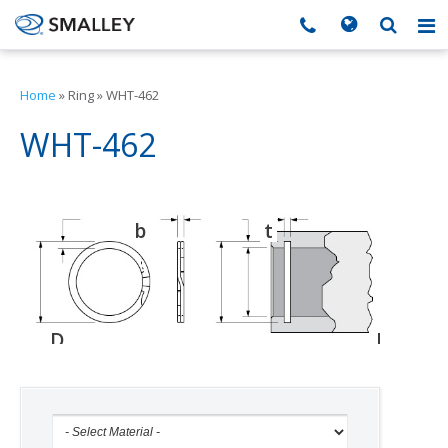
搜索
Search form
▼
Home
»
Ring
»
WHT-462
▼
WHT-462
▼
b
t
d
▼
▼
D
D
D
o
g
h
▼
▼