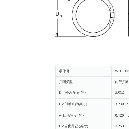
D
o
零件号
WHT-30
挡圈类型
内部挡圈
D
: 外壳直径 (英寸)
3.062
h
D
: 凹槽直径(英寸)
3.230
+/
g
w: 凹槽宽度 (英寸)
0.120
+.
D
: 自由外径 (英寸)
3.253
+.
o