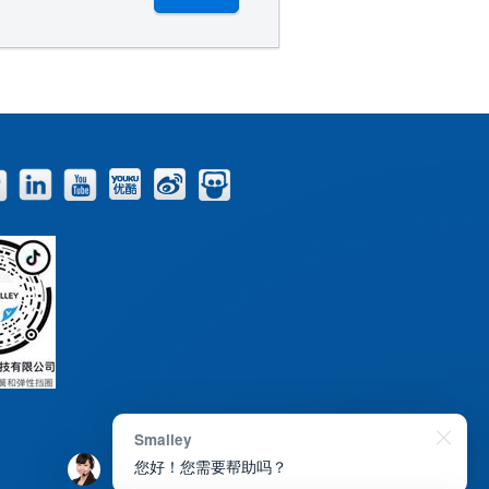
Facebook
Twitter
LinkedIn
YouTube
Youku
Weibo
Slideshare
Blog
Smalley
您好！您需要帮助吗？