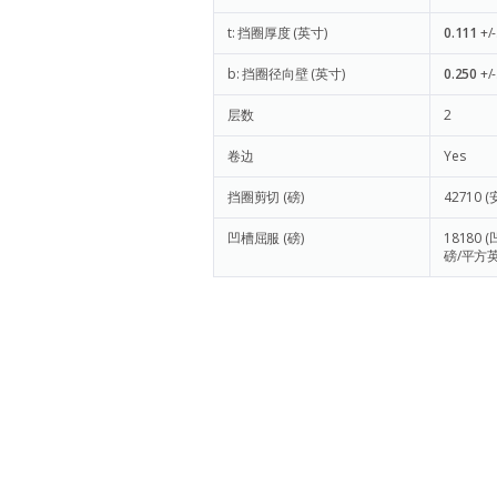
t: 挡圈厚度 (英寸)
0.111
+/
b: 挡圈径向壁 (英寸)
0.250
+/
层数
2
卷边
Yes
挡圈剪切 (磅)
42710
(
凹槽屈服 (磅)
18180
(
磅/平方英