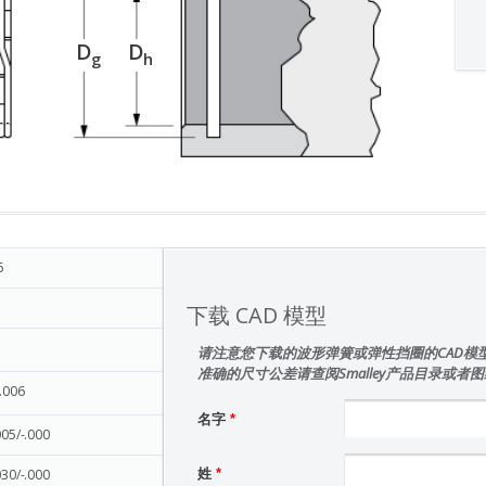
D
D
g
h
6
下载 CAD 模型
请注意您下载的波形弹簧或弹性挡圈的CAD模
准确的尺寸公差请查阅Smalley产品目录或者
-.006
名字
*
005/-.000
030/-.000
姓
*