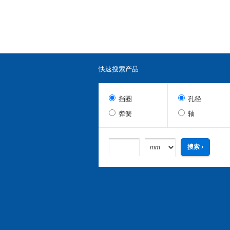
快速搜索产品
挡圈
孔径
弹簧
轴