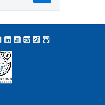
Facebook
Twitter
LinkedIn
YouTube
Youku
Weibo
Slideshare
Blog