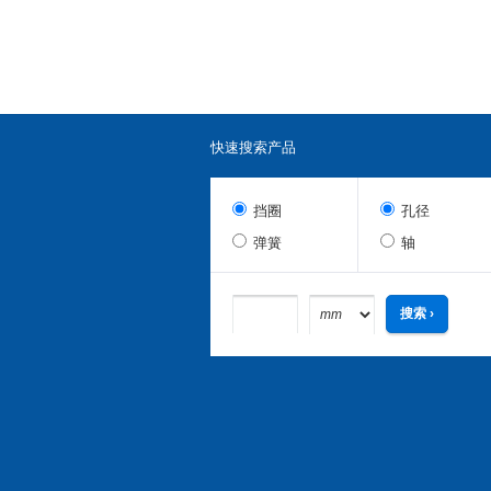
快速搜索产品
挡圈
孔径
弹簧
轴