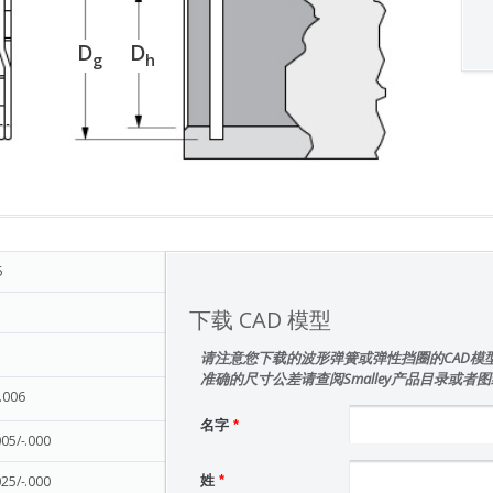
D
D
g
h
5
下载 CAD 模型
请注意您下载的波形弹簧或弹性挡圈的CAD模
准确的尺寸公差请查阅Smalley产品目录或者
-.006
名字
*
005/-.000
025/-.000
姓
*