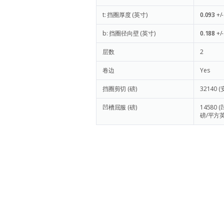
t: 挡圈厚度 (英寸)
0.093
+/
b: 挡圈径向壁 (英寸)
0.188
+/
层数
2
卷边
Yes
挡圈剪切 (磅)
32140
(
凹槽屈服 (磅)
14580
(
磅/平方英