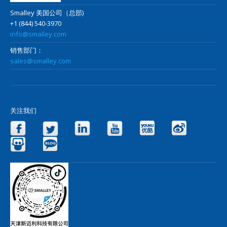
Smalley 美国公司（总部)
+1 (844) 540-3970
info@smalley.com
销售部门：
sales@smalley.com
关注我们
Facebook
Twitter
LinkedIn
YouTube
Yo
Slideshare
Blog