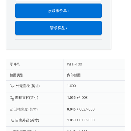
索取报价单 ›
请求样品 ›
零件号
WHT-100
挡圈类型
内部挡圈
D
: 外壳直径 (英寸)
1.000
h
D
: 凹槽直径(英寸)
1.055
+/-.003
g
w: 凹槽宽度 (英寸)
0.046
+.003/-.000
D
: 自由外径 (英寸)
1.063
+.013/-.000
o