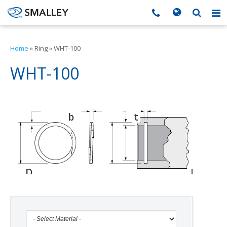
搜索
Search form
▼
Home
»
Ring
»
WHT-100
▼
WHT-100
▼
b
t
d
▼
▼
D
D
D
o
g
h
▼
▼