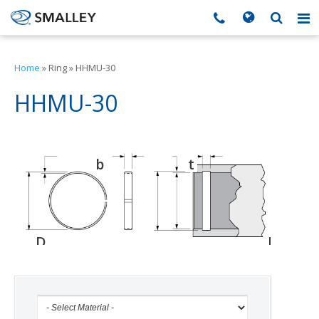
搜索
Search form
▼
Home
»
Ring
»
HHMU-30
▼
HHMU-30
▼
b
t
d
▼
▼
D
D
D
o
g
h
▼
▼