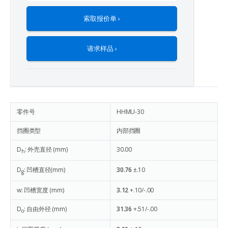
索取报价单 ›
请求样品 ›
零件号
HHMU-30
挡圈类型
内部挡圈
D
: 外壳直径 (mm)
30.00
h
D
: 凹槽直径(mm)
30.76
±.10
g
w: 凹槽宽度 (mm)
3.12
+.10/-.00
D
: 自由外径 (mm)
31.36
+.51/-.00
o