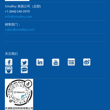
Smalley 美国公司（总部)
+1 (844) 540-3970
info@smalley.com
销售部门：
sales@smalley.com
关注我们
Facebook
Twitter
LinkedIn
YouTube
Yo
Slideshare
Blog