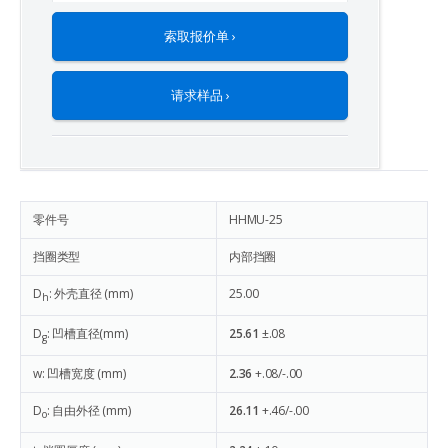
索取报价单 ›
请求样品 ›
零件号
HHMU-25
挡圈类型
内部挡圈
D
: 外壳直径 (mm)
25.00
h
D
: 凹槽直径(mm)
25.61
±.08
g
w: 凹槽宽度 (mm)
2.36
+.08/-.00
D
: 自由外径 (mm)
26.11
+.46/-.00
o