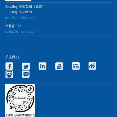
Smalley 美国公司（总部)
+1 (844) 540-3970
info@smalley.com
销售部门：
sales@smalley.com
关注我们
Facebook
Twitter
LinkedIn
YouTube
Yo
Slideshare
Blog