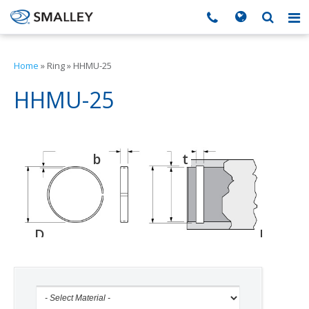
搜索
Search form
▼
Home
»
Ring
»
HHMU-25
▼
HHMU-25
▼
b
t
d
▼
▼
D
D
D
o
g
h
▼
▼