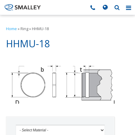
搜索
Search form
▼
Home
»
Ring
»
HHMU-18
▼
HHMU-18
▼
b
t
d
▼
▼
D
D
D
o
g
h
▼
▼