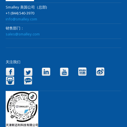
Smalley 美国公司（总部)
+1 (844) 540-3970
info@smalley.com
销售部门：
sales@smalley.com
关注我们
Facebook
Twitter
LinkedIn
YouTube
Yo
Slideshare
Blog