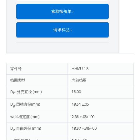
索取报价单 ›
请求样品 ›
零件号
HHMU-18
挡圈类型
内部挡圈
D
: 外壳直径 (mm)
18.00
h
D
: 凹槽直径(mm)
18.61
±.05
g
w: 凹槽宽度 (mm)
2.36
+.08/-.00
D
: 自由外径 (mm)
18.97
+.38/-.00
o