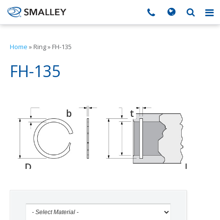
搜索
Search form
▼
Home
»
Ring
»
FH-135
▼
FH-135
▼
b
t
d
▼
▼
D
D
D
o
g
h
▼
▼