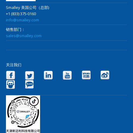
Smalley 美国公司（总部)
+1 (833) 375-0160
info@smalley.com
销售部门：
sales@smalley.com
关注我们
Facebook
Twitter
LinkedIn
YouTube
Yo
Slideshare
Blog