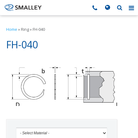
搜索
Search form
▼
Home
»
Ring
»
FH-040
▼
FH-040
▼
b
t
d
▼
▼
D
D
D
o
g
h
▼
▼