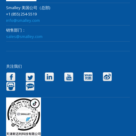
Smalley 美国公司（总部)
+1 (855) 254-5519
info@smalley.com
销售部门：
sales@smalley.com
关注我们
Facebook
Twitter
LinkedIn
YouTube
Yo
Slideshare
Blog