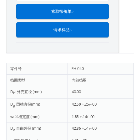
索取报价单 ›
请求样品 ›
零件号
FH-040
挡圈类型
内部挡圈
D
: 外壳直径 (mm)
40.00
h
D
: 凹槽直径(mm)
42.50
+.25/-.00
g
w: 凹槽宽度 (mm)
1.85
+.14/-.00
D
: 自由外径 (mm)
42.86
+.51/-.00
o