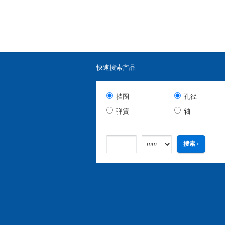
快速搜索产品
挡圈
孔径
弹簧
轴