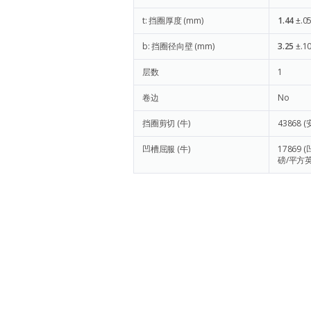
t: 挡圈厚度 (mm)
1.44
±.0
b: 挡圈径向壁 (mm)
3.25
±.1
层数
1
卷边
No
挡圈剪切 (牛)
43868
(
凹槽屈服 (牛)
17869
(
磅/平方英