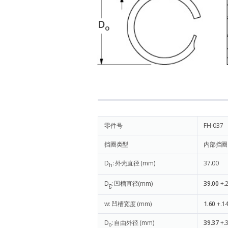
D
o
零件号
FH-037
挡圈类型
内部挡圈
D
: 外壳直径 (mm)
37.00
h
D
: 凹槽直径(mm)
39.00
+.
g
w: 凹槽宽度 (mm)
1.60
+.14
D
: 自由外径 (mm)
39.37
+.
o