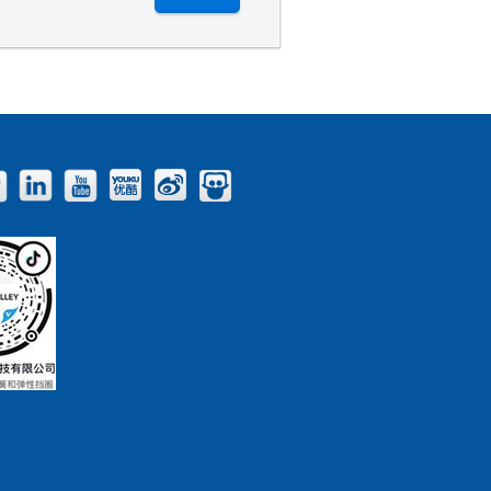
Facebook
Twitter
LinkedIn
YouTube
Youku
Weibo
Slideshare
Blog