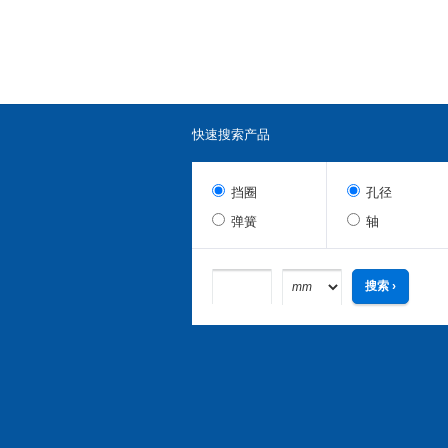
快速搜索产品
挡圈
孔径
弹簧
轴