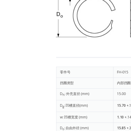
D
o
零件号
FH-015
挡圈类型
内部挡圈
D
: 外壳直径 (mm)
15.00
h
D
: 凹槽直径(mm)
15.70
+.
g
w: 凹槽宽度 (mm)
1.10
+.14
D
: 自由外径 (mm)
15.85
+.
o