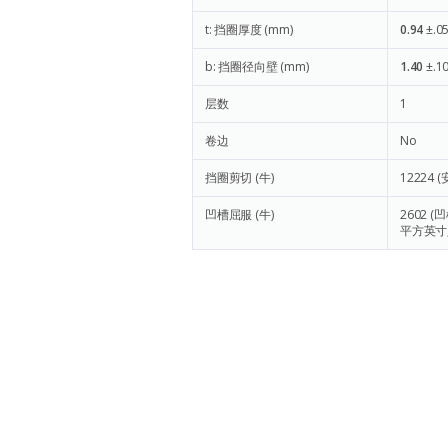
t: 挡圈厚度 (mm)
0.94
±.0
b: 挡圈径向壁 (mm)
1.40
±.1
层数
1
卷边
No
挡圈剪切 (牛)
12224
(
凹槽屈服 (牛)
2602
(凹
平方英寸,