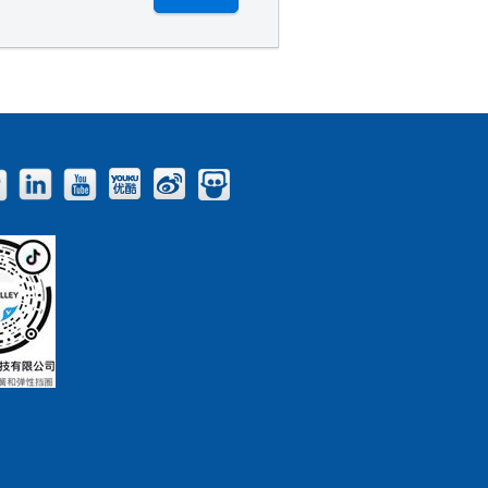
Facebook
Twitter
LinkedIn
YouTube
Youku
Weibo
Slideshare
Blog