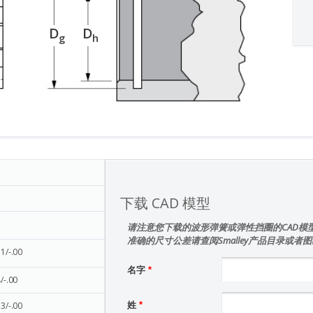
D
D
g
h
下载 CAD 模型
请注意您下载的波形弹簧或弹性挡圈的CAD模
准确的尺寸公差请查阅Smalley产品目录或者
11/-.00
名字
*
/-.00
33/-.00
姓
*