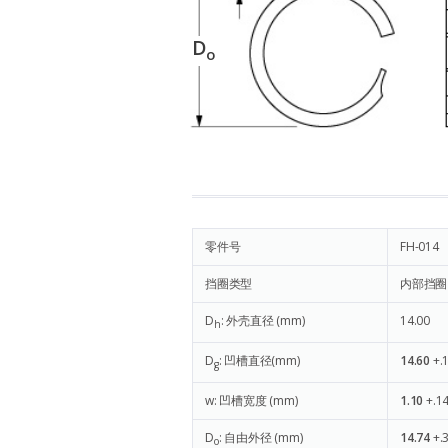
D
o
零件号
FH-014
挡圈类型
内部挡圈
D
: 外壳直径 (mm)
14.00
h
D
: 凹槽直径(mm)
14.60
+.
g
w: 凹槽宽度 (mm)
1.10
+.14
D
: 自由外径 (mm)
14.74
+.
o