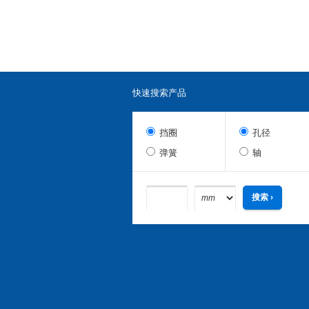
快速搜索产品
挡圈
孔径
弹簧
轴