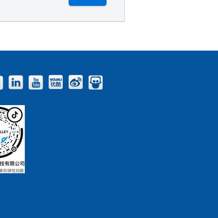
Facebook
Twitter
LinkedIn
YouTube
Youku
Weibo
Slideshare
Blog