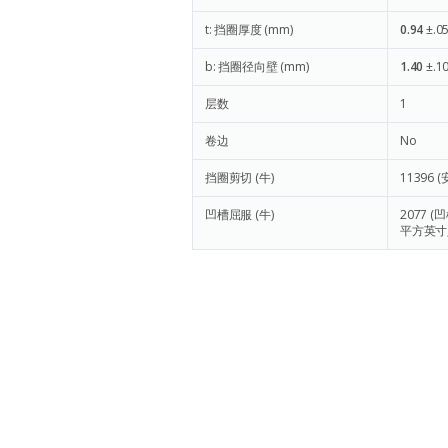
t: 挡圈厚度 (mm)
0.94
±.0
b: 挡圈径向壁 (mm)
1.40
±.1
层数
1
卷边
No
挡圈剪切 (牛)
11396
(
凹槽屈服 (牛)
2077
(凹
平方英寸,