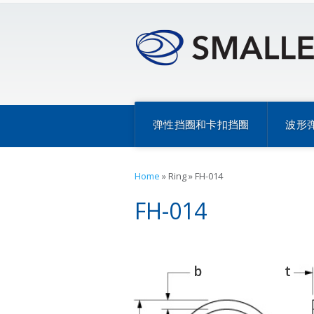
弹性挡圈和卡扣挡圈
波形
Home
»
Ring
»
FH-014
FH-014
b
t