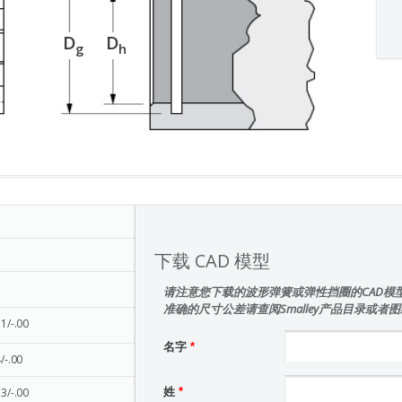
D
D
g
h
下载 CAD 模型
请注意您下载的波形弹簧或弹性挡圈的CAD模
准确的尺寸公差请查阅Smalley产品目录或者
11/-.00
名字
*
/-.00
33/-.00
姓
*