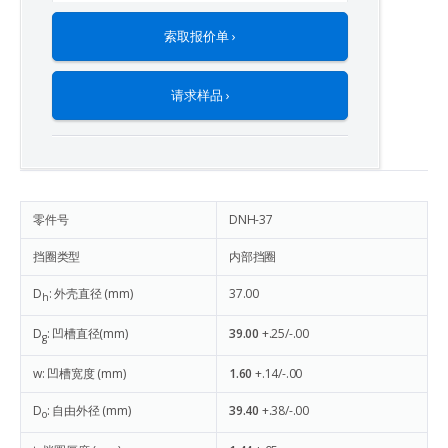
索取报价单 ›
请求样品 ›
零件号
DNH-37
挡圈类型
内部挡圈
D
: 外壳直径 (mm)
37.00
h
D
: 凹槽直径(mm)
39.00
+.25/-.00
g
w: 凹槽宽度 (mm)
1.60
+.14/-.00
D
: 自由外径 (mm)
39.40
+.38/-.00
o