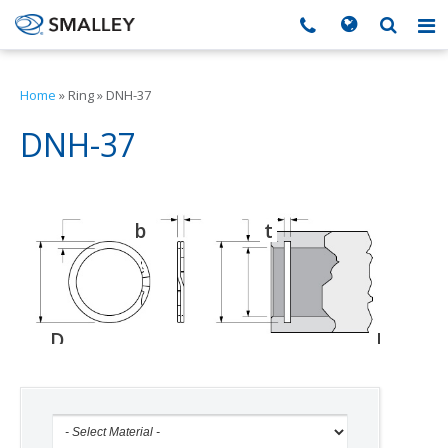
搜索
Search form
▼
Home
»
Ring
»
DNH-37
▼
DNH-37
▼
b
t
d
▼
▼
D
D
D
o
g
h
▼
▼