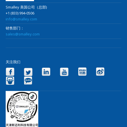
Smalley 美国公司（总部)
+1 (833) 994-0506
info@smalley.com
销售部门：
sales@smalley.com
关注我们
Facebook
Twitter
LinkedIn
YouTube
Yo
Slideshare
Blog