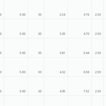
0
5.00
30
2.54
3.76
2.50
0
5.00
30
3.05
4.70
2.50
0
5.00
30
3.81
5.64
2.50
0
5.00
30
4.32
6.58
2.50
0
5.00
30
4.95
7.52
2.50