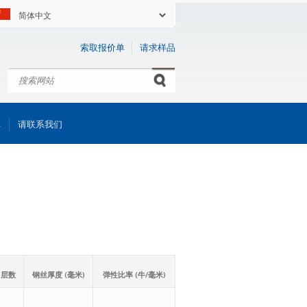
索取报价单
请求样品
搜索
Search form
库
请联系我们
层数
钢丝厚度 (毫米)
弹性比率 (牛/毫米)