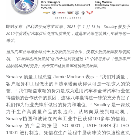
即时发布 -
伊利诺伊州苏黎世湖，2021 年 1 月 13 日 - Smalley 被授予
2019年度通用汽车供应商杰出质量奖，这是本公司连续第八年获得这一
殊荣。
通用汽车公司与全球成千上万家供应商合作，仅有少数供应商获得该奖
项。
“
供应商杰出质量奖
”
适用于达到或超过
13
个特定要求（包括零产
品缺陷和按时交货）的专有严格质量审核顶级供应商。
Smalley
质量工程总监
Jamie Madison
表示：“我们对质量，
客户服务和工程做出的卓越承诺而获得认可是一项惊人的荣
誉。“
我们精益求精的努力是成为通用汽车和全球汽车行业值
得信赖的合作伙伴的原因，连续八年赢得这一殊荣充分肯定了
我们作为行业先锋所做出的努力和地位。”
Smalley
是一家致
力于生产高质量产品的制造商。从转向系统到电动机，
Smalley
挡圈和波簧在汽车工业中已获得
100
多年的信赖。
Smalley
的产品均按照
ISO 9001
，
IATF 16949
和
ISO
14001
进行制造。凭借在生产流程中屡获殊荣的快速检查流