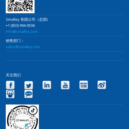
Smalley 美国公司（总部)
+1 (833) 994-0506
info@smalley.com
销售部门：
sales@smalley.com
关注我们
Facebook
Twitter
LinkedIn
YouTube
Yo
Slideshare
Blog