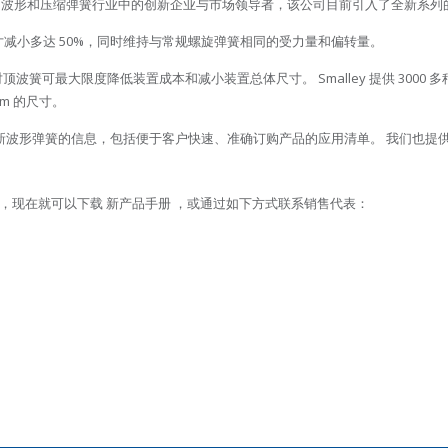
弹性和卡扣挡圈、波形和压缩弹簧行业中的创新企业与市场领导者，该公司目前引入了全新系
减小多达 50%，同时维持与常规螺旋弹簧相同的受力量和偏转量。
对顶波簧可最大限度降低装置成本和减小装置总体尺寸。 Smalley 提供 3000 
mm 的尺寸。
关于全新波形弹簧的信息，包括便于客户快速、准确订购产品的应用清单。 我们也
，现在就可以下载 新产品手册 ，或通过如下方式联系销售代表：