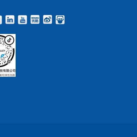
Facebook
Twitter
LinkedIn
YouTube
Youku
Weibo
Slideshare
Blog